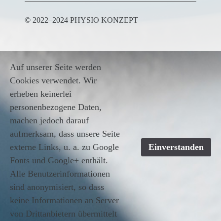
© 2022–2024 PHYSIO KONZEPT
Auf unserer Seite werden
Cookies verwendet. Wir
erheben keinerlei
personenbezogene Daten,
machen jedoch darauf
aufmerksam, dass unsere Seite
externe Links, u. a. zu Google
Einverstanden
Fonts und Google+ enthält.
Alle Benutzerinformationen
sind anonymisiert, so dass
keine Informationen an Server
von Drittanbietern übermittelt